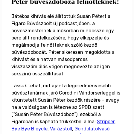
Péter bűvészdoboza felnőtteknek!
Játékos kihívás elé állítottuk Susán Pétert a
Figaro Bűvészbolt új podcastjében: a
bűvészmesternek a műsorban mindössze egy
perc állt rendelkezésére, hogy elképzelje és
megálmodja felnőtteknek szóló kezdő
bűvészdobozát. Péter sikeresen megoldotta a
kihívást és a hatvan másodperces
visszaszámlálás végén megnevezte az igen
sokszínű összeállítását.
Lássuk tehát, mit ajánl a legeredményesebb
bűvésztanárnak járó Corodini Vándorserleggel is
kitüntetett Susán Péter kezdők részére – avagy
ha a valóságban is létezne az SPBD szett
(“Susán Péter Bűvészdoboz”), ezekből a
Figaroban is kapható trükkökből állna:
Stripper
,
Bye Bye Bicycle
,
Varázstoll
,
Gondolatolvasó