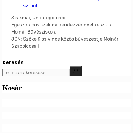
sztori!
Kategória
Szakmai
,
Uncategorized
Egész napos szakmai rendezvénnyel készül a
Molnár Bűvésziskola!​
JÖN: Szőke Kiss Vince közös bűvészestje Molnár
Szabolccsal!
Keresés
Kosár