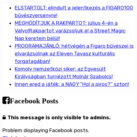
ELSTARTOLT: elindult a jelentkezés a FIGARO100
bűvészversenyre!
MEGHÓDÍTJUK A RAKPARTOT: július 4-én a
Valyo!Rakpartot varázsoljuk el a Street Magic
Nap keretein belül!
PROGRAMAJÁNLÓ: hétvégén a Figaro bűvészei is
elvarázsolnak az Eleven Tavasz kulturális
forgatagában!
Komoly nemzetközi siker: az Egyesült
Királyságban turnézott Molnár Szabolcs!
Innen ered a játék: a NAGY “Hol a piros?” sztori!
Facebook Posts
This message is only visible to admins.
Problem displaying Facebook posts.