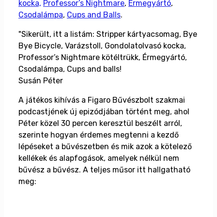
kocka,
Professor’s Nightmare
,
Érmegyártó
,
Csodalámpa
,
Cups and Balls
.
"Sikerült, itt a listám: Stripper kártyacsomag, Bye
Bye Bicycle, Varázstoll, Gondolatolvasó kocka,
Professor’s Nightmare kötéltrükk, Érmegyártó,
Csodalámpa, Cups and balls!
Susán Péter
A játékos kihívás a Figaro Bűvészbolt szakmai
podcastjének új epizódjában történt meg, ahol
Péter közel 30 percen keresztül beszélt arról,
szerinte hogyan érdemes megtenni a kezdő
lépéseket a bűvészetben és mik azok a kötelező
kellékek és alapfogások, amelyek nélkül nem
bűvész a bűvész. A teljes műsor itt hallgatható
meg: