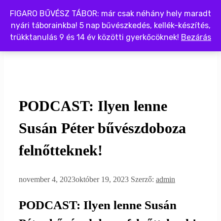
Kilépés
FIGARO BŰVÉSZ TÁBOR: már csak néhány hely maradt
a
nyári táborainkba! 5 nap bűvészkedés, kellék-készítés,
tartalomba
trükktanulás 9 és 14 év közötti gyerkőcöknek!
Bezárás
Menü
PODCAST: Ilyen lenne
Susán Péter bűvészdoboza
felnőtteknek!
november 4, 2023
október 19, 2023
Szerző:
admin
PODCAST: Ilyen lenne Susán