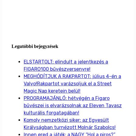
Legutóbbi bejegyzések
ELSTARTOLT: elindult a jelentkezés a
FIGARO100 bűvészversenyre!
MEGHÓDÍTJUK A RAKPARTOT: július 4-én a
Valyo!Rakpartot varázsoljuk el a Street
Magic Nap keretein belül!
PROGRAMAJÁNLÓ: hétvégén a Figaro
bűvészei is elvarázsolnak az Eleven Tavasz
kulturális forgatagában!
Komoly nemzetközi siker: az Egyesült
Királyságban turnézott Molnár Szabolcs!
Innen ered a játék: a NAGY “Hol a piros?”