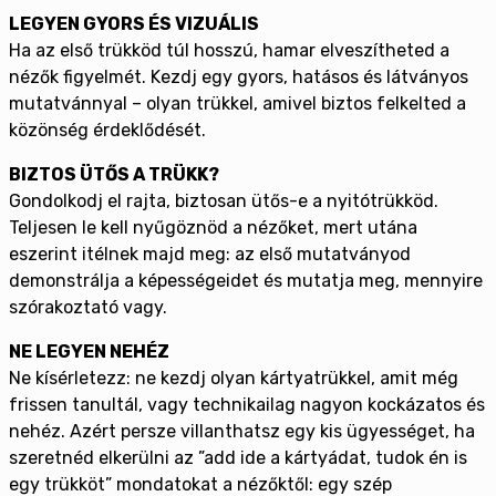
LEGYEN GYORS ÉS VIZUÁLIS
Ha az első trükköd túl hosszú, hamar elveszítheted a
nézők figyelmét. Kezdj egy gyors, hatásos és látványos
mutatvánnyal – olyan trükkel, amivel biztos felkelted a
közönség érdeklődését.
BIZTOS ÜTŐS A TRÜKK?
Gondolkodj el rajta, biztosan ütős-e a nyitótrükköd.
Teljesen le kell nyűgöznöd a nézőket, mert utána
eszerint itélnek majd meg: az első mutatványod
demonstrálja a képességeidet és mutatja meg, mennyire
szórakoztató vagy.
NE LEGYEN NEHÉZ
Ne kísérletezz: ne kezdj olyan kártyatrükkel, amit még
frissen tanultál, vagy technikailag nagyon kockázatos és
nehéz. Azért persze villanthatsz egy kis ügyességet, ha
szeretnéd elkerülni az ”add ide a kártyádat, tudok én is
egy trükköt” mondatokat a nézőktől: egy szép