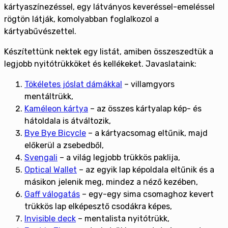
kártyaszínezéssel, egy látványos keveréssel-emeléssel
rögtön látják, komolyabban foglalkozol a
kártyabűvészettel.
Készítettünk nektek egy listát, amiben összeszedtük a
legjobb nyitótrükköket és kellékeket. Javaslataink:
Tökéletes jóslat dámákkal
– villamgyors
mentáltrükk,
Kaméleon kártya
– az összes kártyalap kép- és
hátoldala is átváltozik,
Bye Bye Bicycle
– a kártyacsomag eltűnik, majd
előkerül a zsebedből,
Svengali
– a világ legjobb trükkös paklija,
Optical Wallet
– az egyik lap képoldala eltűnik és a
másikon jelenik meg, mindez a néző kezében,
Gaff válogatás
– egy-egy sima csomaghoz kevert
trükkös lap elképesztő csodákra képes,
Invisible deck
– mentalista nyitótrükk,