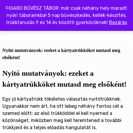
Kilépés
FIGARO BŰVÉSZ TÁBOR: már csak néhány hely maradt
a
nyári táborainkba! 5 nap bűvészkedés, kellék-készítés,
tartalomba
trükktanulás 9 és 14 év közötti gyerkőcöknek!
Bezárás
Menü
Nyitó mutatványok: ezeket a kártyatrükköket mutasd meg
elsőként!
Nyitó mutatványok: ezeket a
kártyatrükköket mutasd meg elsőként!
Egy jó kártyatrükk tökéletes választás nyitótrükknek.
Ugyanakkor nem árt, ha ott lebeg néhány fontos cél a
szemed előtt: az első trükköddel el kell nyerned a
közönséget, miközben meg kell teremtened a további
trükkjeid és a teljes előadás hangulatát is.