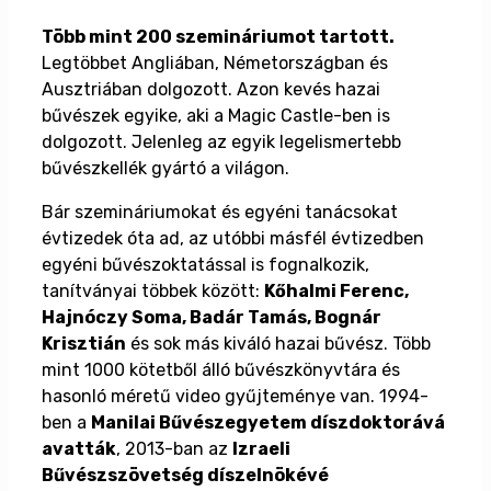
Több mint 200 szemináriumot tartott.
Legtöbbet Angliában, Németországban és
Ausztriában dolgozott. Azon kevés hazai
bűvészek egyike, aki a Magic Castle-ben is
dolgozott. Jelenleg az egyik legelismertebb
bűvészkellék gyártó a világon.
Bár szemináriumokat és egyéni tanácsokat
évtizedek óta ad, az utóbbi másfél évtizedben
egyéni bűvészoktatással is fognalkozik,
tanítványai többek között:
Kőhalmi Ferenc,
Hajnóczy Soma, Badár Tamás, Bognár
Krisztián
és sok más kiváló hazai bűvész. Több
mint 1000 kötetből álló bűvészkönyvtára és
hasonló méretű video gyűjteménye van. 1994-
ben a
Manilai Bűvészegyetem díszdoktorává
avatták
, 2013-ban az
Izraeli
Bűvészszövetség díszelnökévé