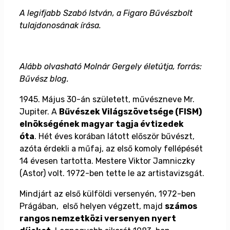
A legifjabb Szabó István, a Figaro Bűvészbolt
tulajdonosának írása.
Alább olvasható Molnár Gergely életútja, forrás:
Bűvész blog.
1945. Május 30-án született, művészneve Mr.
Jupiter. A
Bűvészek Világszövetsége (FISM)
elnökségének magyar tagja évtizedek
óta
. Hét éves korában látott először bűvészt,
azóta érdekli a műfaj, az első komoly fellépését
14 évesen tartotta. Mestere Viktor Jamniczky
(Astor) volt. 1972-ben tette le az artistavizsgát.
Mindjárt az első külföldi versenyén, 1972-ben
Prágában, első helyen végzett, majd
számos
rangos nemzetközi versenyen nyert