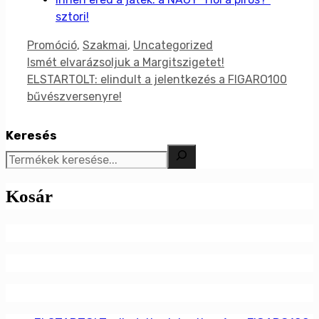
sztori!
Kategória
Promóció
,
Szakmai
,
Uncategorized
Ismét elvarázsoljuk a Margitszigetet!
ELSTARTOLT: elindult a jelentkezés a FIGARO100
bűvészversenyre!
Keresés
Kosár