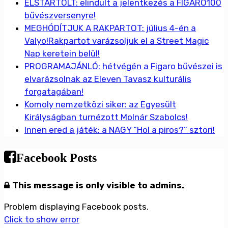
ELSTARTOLT: elindult a jelentkezés a FIGARO100
bűvészversenyre!
MEGHÓDÍTJUK A RAKPARTOT: július 4-én a
Valyo!Rakpartot varázsoljuk el a Street Magic
Nap keretein belül!
PROGRAMAJÁNLÓ: hétvégén a Figaro bűvészei is
elvarázsolnak az Eleven Tavasz kulturális
forgatagában!
Komoly nemzetközi siker: az Egyesült
Királyságban turnézott Molnár Szabolcs!
Innen ered a játék: a NAGY “Hol a piros?” sztori!
Facebook Posts
This message is only visible to admins.
Problem displaying Facebook posts.
Click to show error