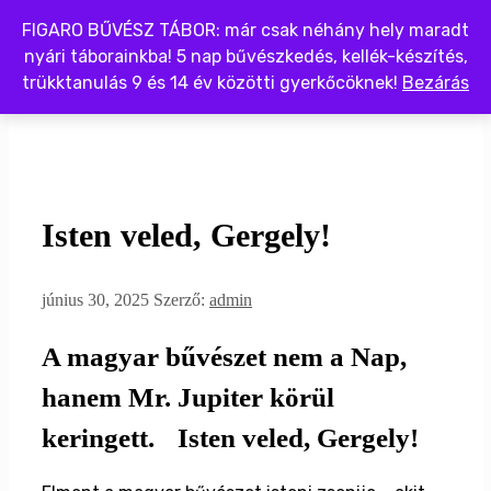
Kilépés
FIGARO BŰVÉSZ TÁBOR: már csak néhány hely maradt
a
nyári táborainkba! 5 nap bűvészkedés, kellék-készítés,
tartalomba
trükktanulás 9 és 14 év közötti gyerkőcöknek!
Bezárás
Menü
Isten veled, Gergely!
június 30, 2025
Szerző:
admin
A magyar bűvészet nem a Nap,
hanem Mr. Jupiter körül
keringett. Isten veled, Gergely!