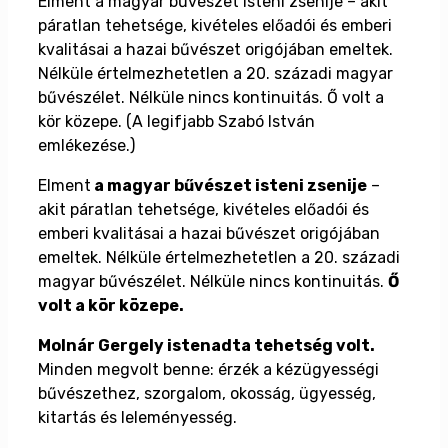
Elment a magyar bűvészet isteni zsenije – akit
páratlan tehetsége, kivételes előadói és emberi
kvalitásai a hazai bűvészet origójában emeltek.
Nélküle értelmezhetetlen a 20. századi magyar
bűvészélet. Nélküle nincs kontinuitás. Ő volt a
kör közepe. (A legifjabb Szabó István
emlékezése.)
Elment
a magyar bűvészet isteni zsenije
–
akit páratlan tehetsége, kivételes előadói és
emberi kvalitásai a hazai bűvészet origójában
emeltek. Nélküle értelmezhetetlen a 20. századi
magyar bűvészélet. Nélküle nincs kontinuitás.
Ő
volt a kör közepe.
Molnár Gergely istenadta tehetség volt.
Minden megvolt benne: érzék a kézügyességi
bűvészethez, szorgalom, okosság, ügyesség,
kitartás és leleményesség.