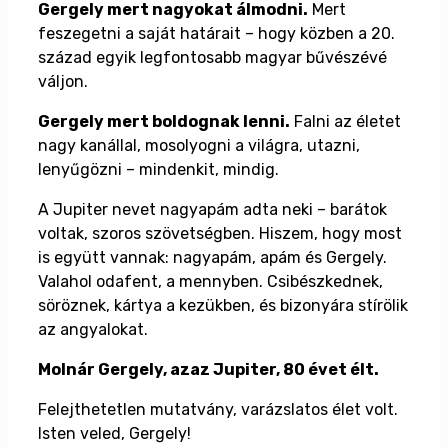
Gergely mert nagyokat álmodni.
Mert
feszegetni a saját határait – hogy közben a 20.
század egyik legfontosabb magyar bűvészévé
váljon.
Gergely mert boldognak lenni.
Falni az életet
nagy kanállal, mosolyogni a világra, utazni,
lenyűgözni – mindenkit, mindig.
A Jupiter nevet nagyapám adta neki – barátok
voltak, szoros szövetségben. Hiszem, hogy most
is együtt vannak: nagyapám, apám és Gergely.
Valahol odafent, a mennyben. Csibészkednek,
söröznek, kártya a kezükben, és bizonyára stírölik
az angyalokat.
Molnár Gergely, azaz Jupiter, 80 évet élt.
Felejthetetlen mutatvány, varázslatos élet volt.
Isten veled, Gergely!