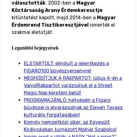
választották
. 2002-ben a
Magyar
Köztársaság Arany Érdemkeresztje
kitüntetést kapott, majd 2014-ben a
Magyar
Érdemrend Tisztikeresztjével
ismerték el
szakmai életútját.
Legutóbbi bejegyzések
ELSTARTOLT: elindult a jelentkezés a
FIGARO100 bűvészversenyre!
MEGHÓDÍTJUK A RAKPARTOT: július 4-én a
Valyo!Rakpartot varázsoljuk el a Street
Magic Nap keretein belül!
PROGRAMAJÁNLÓ: hétvégén a Figaro
bűvészei is elvarázsolnak az Eleven Tavasz
kulturális forgatagában!
Komoly nemzetközi siker: az Egyesült
Királyságban turnézott Molnár Szabolcs!
Innen ered a játék: a NAGY “Hol a piros?”