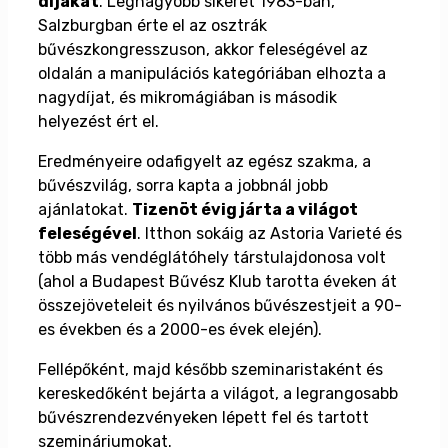
díjakat
. Legnagyobb sikerét 1983-ban,
Salzburgban érte el az osztrák
bűvészkongresszuson, akkor feleségével az
oldalán a manipulációs kategóriában elhozta a
nagydíjat, és mikromágiában is második
helyezést ért el.
Eredményeire odafigyelt az egész szakma, a
bűvészvilág, sorra kapta a jobbnál jobb
ajánlatokat.
Tizenöt évig járta a világot
feleségével
. Itthon sokáig az Astoria Varieté és
több más vendéglátóhely társtulajdonosa volt
(ahol a Budapest Bűvész Klub tarotta éveken át
összejöveteleit és nyilvános bűvészestjeit a 90-
es években és a 2000-es évek elején).
Fellépőként, majd később szeminaristaként és
kereskedőként bejárta a világot, a legrangosabb
bűvészrendezvényeken lépett fel és tartott
szemináriumokat.