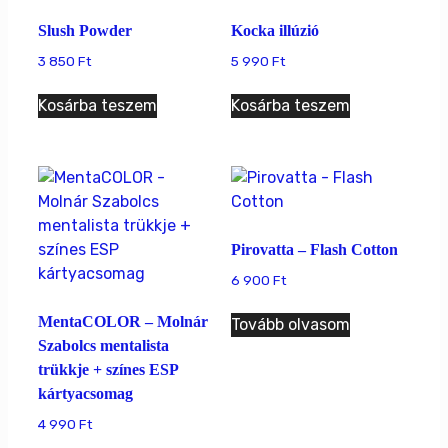
Slush Powder
Kocka illúzió
3 850
Ft
5 990
Ft
Kosárba teszem
Kosárba teszem
Pirovatta – Flash Cotton
6 900
Ft
MentaCOLOR – Molnár
Tovább olvasom
Szabolcs mentalista
trükkje + színes ESP
kártyacsomag
4 990
Ft