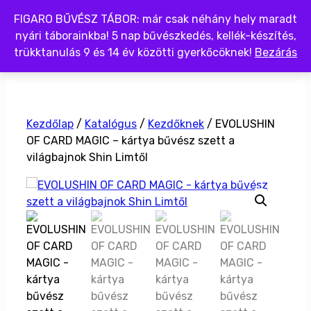
Kilépés
FIGARO BŰVÉSZ TÁBOR: már csak néhány hely maradt
a
nyári táborainkba! 5 nap bűvészkedés, kellék-készítés,
tartalomba
trükktanulás 9 és 14 év közötti gyerkőcöknek!
Bezárás
Menü
Kezdőlap
/
Katalógus
/
Kezdőknek
/ EVOLUSHIN
OF CARD MAGIC – kártya bűvész szett a
világbajnok Shin Limtől