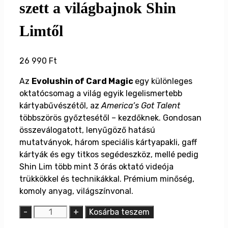
szett a világbajnok Shin
Limtől
26 990
Ft
Az
Evolushin of Card Magic
egy különleges
oktatócsomag a világ egyik legelismertebb
kártyabűvészétől, az
America’s Got Talent
többszörös győztesétől – kezdőknek. Gondosan
összeválogatott, lenyűgöző hatású
mutatványok, három speciális kártyapakli, gaff
kártyák és egy titkos segédeszköz, mellé pedig
Shin Lim több mint 3 órás oktató videója
trükkökkel és technikákkal. Prémium minőség,
komoly anyag, világszínvonal.
EVOLUSHIN
-
+
Kosárba teszem
OF