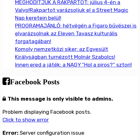
MEGHÓDÍTJUK A RAKPARTOT: július 4-én a
Valyo!Rakpartot varázsoljuk el a Street Magic
Nap keretein belül!
PROGRAMAJÁNLÓ: hétvégén a Figaro bűvészei is
elvarázsolnak az Eleven Tavasz kulturális
forgatagában!
Komoly nemzetközi siker: az Egyesült
Királyságban turnézott Molnár Szabolcs!
Innen ered a játék: a NAGY “Hol a piros?” sztori!
Facebook Posts
This message is only visible to admins.
Problem displaying Facebook posts.
Click to show error
Error:
Server configuration issue