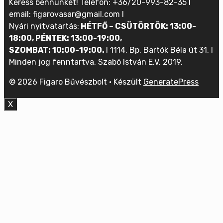
Keress bennünket! Telefon: +36/20-993-82-35 I
email: figarovasar@gmail.com I
Nyári nyitvatartás:
HÉTFŐ – CSÜTÖRTÖK: 13:00-
18:00, PÉNTEK: 13:00-19:00,
SZOMBAT: 10:00-19:00.
I 1114. Bp. Bartók Béla út 31. I
Minden jog fenntartva. Szabó István E.V. 2019.
© 2026 Figaro Bűvészbolt
• Készült
GeneratePress
X