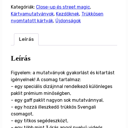
CARD
Kategóriák:
Close-up és street magic
,
MAGIC
Kártyamutatványok
,
Kezdőknek
,
Trükkösen
-
nyomtatott kártyák
,
Újdonságok
kártya
bűvész
szett
Leírás
a
világbajnok
Leírás
Shin
Limtől
Figyelem: a mutatványok gyakorlást és kitartást
mennyiség
igényelnek! A csomag tartalmaz:
– egy speciális dizájnnal rendelkező különleges
paklit prémium minőségben,
– egy gaff paklit nagyon sok mutatvánnyal,
– egy hozzá illeszkedő trükkös Svengali
csomagot,
– egy titkos segédeszközt,
– egy több mint 3 órás angol nyelvű videós