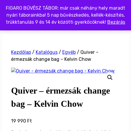
Kilépés
FIGARO BŰVÉSZ TÁBOR: már csak néhány hely maradt
a
nyári táborainkba! 5 nap bűvészkedés, kellék-készítés,
tartalomba
trükktanulás 9 és 14 év közötti gyerkőcöknek!
Bezárás
Menü
Kezdőlap
/
Katalógus
/
Egyéb
/ Quiver –
érmezsák change bag – Kelvin Chow
Quiver – érmezsák change
bag – Kelvin Chow
19 990
Ft