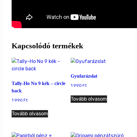
Kapcsolódó termékek
Gyufarázslat
Tally-Ho No 9 kék – circle
1 990
Ft
back
Tovább olvasom
1 990
Ft
Tovább olvasom