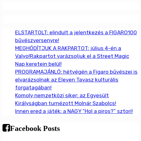
ELSTARTOLT: elindult a jelentkezés a FIGARO100
bűvészversenyre!
MEGHÓDÍTJUK A RAKPARTOT: július 4-én a
Valyo!Rakpartot varázsoljuk el a Street Magic
Nap keretein belül!
PROGRAMAJÁNLÓ: hétvégén a Figaro bűvészei is
elvarázsolnak az Eleven Tavasz kulturális
forgatagában!
Komoly nemzetközi siker: az Egyesült
Királyságban turnézott Molnár Szabolcs!
Innen ered a játék: a NAGY “Hol a piros?” sztori!
Facebook Posts