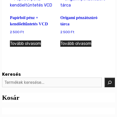
Papírból pénz +
Origami pénzátszúró
kendőeltűntetés VCD
tárca
2 500
Ft
2 500
Ft
Tovább olvasom
Tovább olvasom
Keresés
Kosár