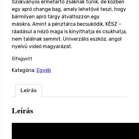
Szokványos érmetartó zsáknak tűnik, de közben
egy apró change bag, amely lehetővé teszi, hogy
bármilyen apró tárgy átváltozzon egy
másikra.
Amint a pénztárca becsukódik, KÉSZ –
ráadásul a néző maga is kinyithatja és csukhatja,
nem találnak semmit. Univerzális eszköz, angol
nyelvű videó magyarázat.
Elfogyott
Kategória:
Egyéb
Leírás
Leírás