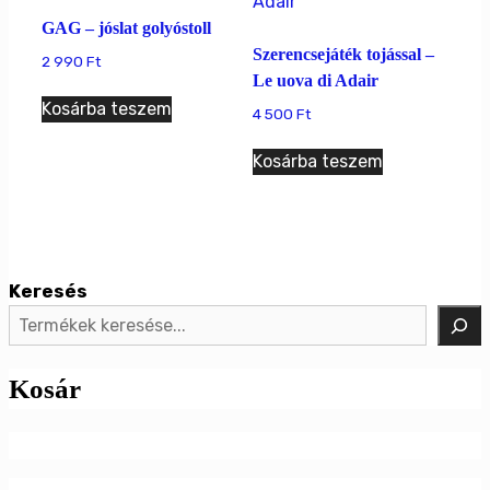
GAG – jóslat golyóstoll
Szerencsejáték tojással –
2 990
Ft
Le uova di Adair
Kosárba teszem
4 500
Ft
Kosárba teszem
Keresés
Kosár