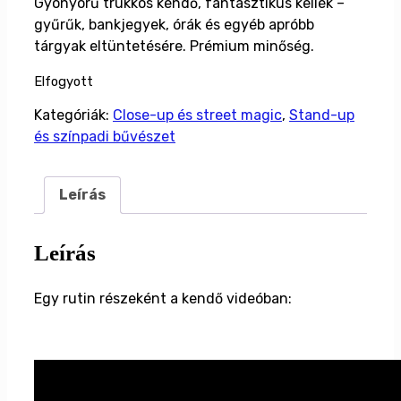
Gyönyörű trükkös kendő, fantasztikus kellék –
gyűrűk, bankjegyek, órák és egyéb apróbb
tárgyak eltüntetésére. Prémium minőség.
Elfogyott
Kategóriák:
Close-up és street magic
,
Stand-up
és színpadi bűvészet
Leírás
Leírás
Egy rutin részeként a kendő videóban: