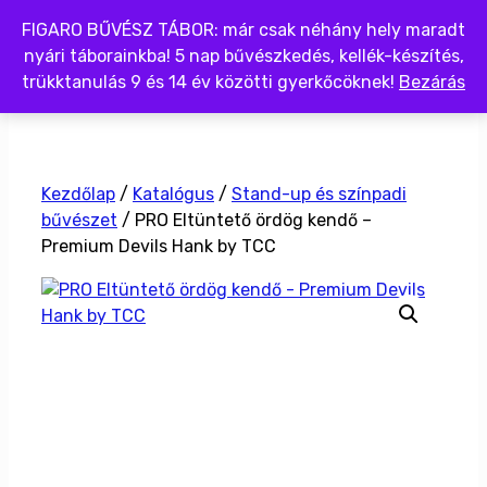
Kilépés
FIGARO BŰVÉSZ TÁBOR: már csak néhány hely maradt
a
nyári táborainkba! 5 nap bűvészkedés, kellék-készítés,
tartalomba
trükktanulás 9 és 14 év közötti gyerkőcöknek!
Bezárás
Menü
Kezdőlap
/
Katalógus
/
Stand-up és színpadi
bűvészet
/ PRO Eltüntető ördög kendő –
Premium Devils Hank by TCC