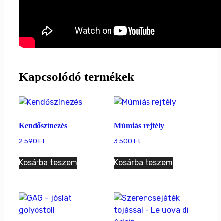
Kapcsolódó termékek
Kendőszínezés
Múmiás rejtély
2 590
Ft
3 500
Ft
Kosárba teszem
Kosárba teszem