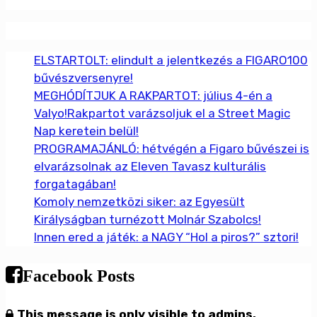
ELSTARTOLT: elindult a jelentkezés a FIGARO100
bűvészversenyre!
MEGHÓDÍTJUK A RAKPARTOT: július 4-én a
Valyo!Rakpartot varázsoljuk el a Street Magic
Nap keretein belül!
PROGRAMAJÁNLÓ: hétvégén a Figaro bűvészei is
elvarázsolnak az Eleven Tavasz kulturális
forgatagában!
Komoly nemzetközi siker: az Egyesült
Királyságban turnézott Molnár Szabolcs!
Innen ered a játék: a NAGY “Hol a piros?” sztori!
Facebook Posts
This message is only visible to admins.